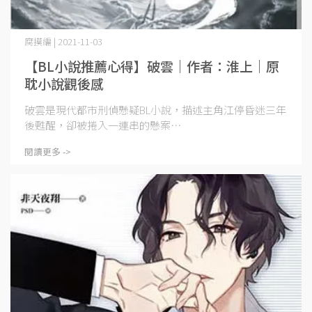
腐摸編 | 2021-11-03
【BL小說推薦心得】破雲｜作者：淮上｜原
耽小說觀後感
破雲是現代都市刑偵懸疑BL小說，描述主角江停昏迷三年
後甦醒，卻被捲入一連串的懸案⋯
閱讀更多 ->