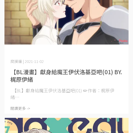
腐摸編 | 2021-11-02
【BL漫畫】獻身給魔王伊伏洛基亞吧(01) BY.
梶原伊緒
【BL】獻身給魔王伊伏洛基亞吧(01) ✏️作者：梶原伊
緒⋯
閱讀更多 ->