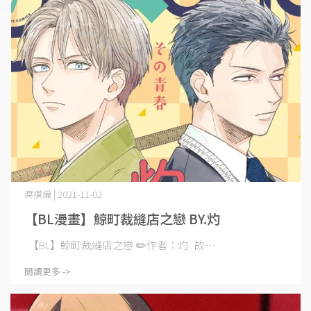
腐摸編 | 2021-11-02
【BL漫畫】鯨町裁縫店之戀 BY.灼
【BL】鯨町裁縫店之戀 ✏️作者：灼 故⋯
閱讀更多 ->