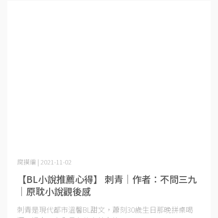
腐摸編 | 2021-11-02
【BL小說推薦心得】 刺青｜作者：不問三九
｜原耽小說觀後感
刺青是現代都市溫馨BL甜文，蕭刻30歲生日那晚拼桌喝