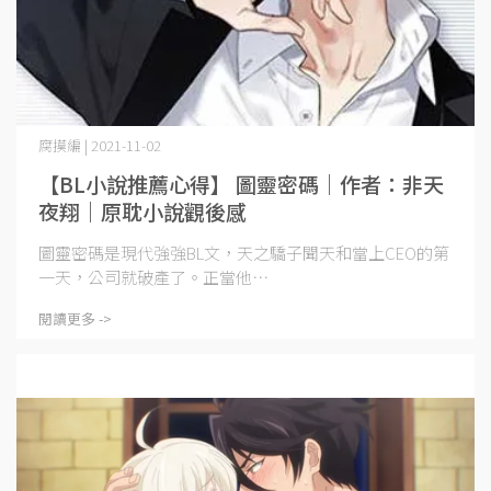
腐摸編 | 2021-11-02
【BL小說推薦心得】 圖靈密碼｜作者：非天
夜翔｜原耽小說觀後感
圖靈密碼是現代強強BL文，天之驕子聞天和當上CEO的第
一天，公司就破產了。正當他⋯
閱讀更多 ->