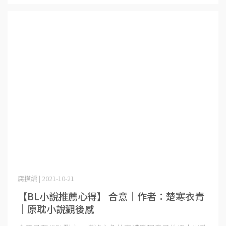
腐摸編 | 2021-10-21
【BL小說推薦心得】 合意｜作者：楚寒衣青
｜原耽小說觀後感