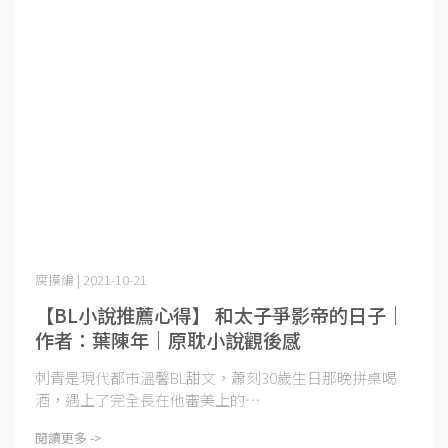
腐摸編 | 2021-10-21
【BL小說推薦心得】 和太子爭影帝的日子｜
作者：葉陳年｜原耽小說觀後感
刺青是現代都市溫馨BL甜文，蕭刻30歲生日那晚拼桌喝
酒，遇上了完全長在他審美上的⋯
閱讀更多 ->