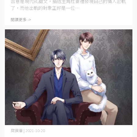
合意是現代BL甜文，描述主角杜宴禮發現自己的情人出軌
了，而他出軌的對象正好是一位⋯
閱讀更多 ->
腐摸編 | 2021-10-20