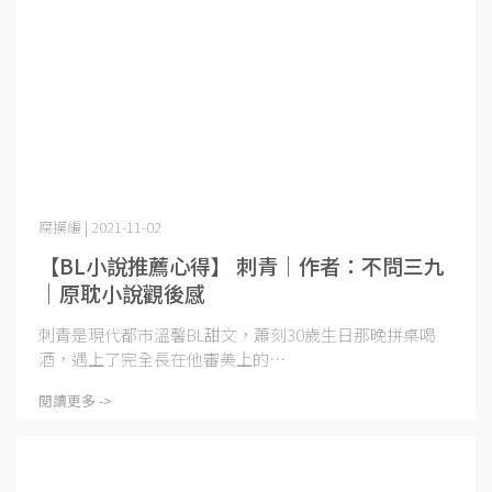
腐摸編 | 2021-11-02
【BL小說推薦心得】 刺青｜作者：不問三九
｜原耽小說觀後感
刺青是現代都市溫馨BL甜文，蕭刻30歲生日那晚拼桌喝
酒，遇上了完全長在他審美上的⋯
閱讀更多 ->