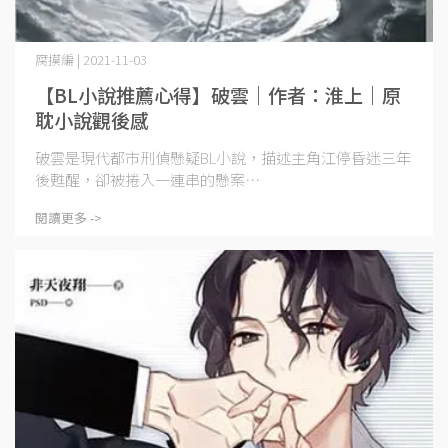
腐摸編 | 2021-11-03
【BL小說推薦心得】破雲｜作者：淮上｜原
耽小說觀後感
破雲是現代都市刑偵懸疑BL小說，描述主角江停昏迷三年
後甦醒，卻被捲入一連串的懸案⋯
閱讀更多 ->