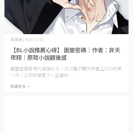
腐摸編 | 2021-11-02
【BL小說推薦心得】 圖靈密碼｜作者：非天
夜翔｜原耽小說觀後感
圖靈密碼是現代強強BL文，天之驕子聞天和當上CEO的第
一天，公司就破產了。正當他⋯
閱讀更多 ->