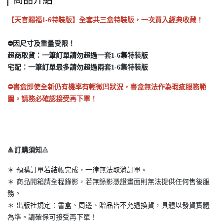
商品介紹
【天官賜福1-6特裝版】全套共三盒特裝版，一次買入經典收藏！
⛔因尺寸及重量受限！
超商取貨：一筆訂單請勿超過一套1-6集特裝版
宅配：一筆訂單最多請勿超過兩套1-6集特裝版
⛔書盒即使全新仍有機率有輕微凹狀況，書盒無法作為瑕疵服務範
圍。請務必確認接受再下單！
🔺
訂購須知
🔺
＊ 預購訂單若結帳完成，一律無法取消訂單。
＊ 商品開箱請全程錄影，若無錄影憑證畫面則無法提供任何售後服
務。
＊ 出版社規定：書盒、周邊、贈品皆不允退換貨，具體以發貨實體
為準。請確保可接受再下單！