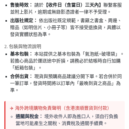
售後時效：
請於
【收件日（含當日）三天內】
聯繫客服
並附上影片，逾期或無錄影憑證者一律不予受理。
出版社規定：
依出版社既定規範，書籍之書盒、周邊、
贈品（如明信片、小冊子等）皆不接受退換貨，具體以
發貨實體狀態為準。
2. 包裝與物流說明
基本包裝：
本站提供之基本包裝為「氣泡紙+破壞袋」。
若擔心商品於運送途中折損，請務必於結帳時自行加購
「紙箱包裝」。
合併出貨：
現貨與預購商品建議分開下單。若合併於同
一筆訂單，發貨時間將以訂單內「最晚到貨之商品」為
準。
✈️ 海外跨境購物免責聲明（含港澳順豐貨到付款）
通關與稅金：
境外收件人即為進口人，須自行負擔
當地可能產生之關稅、消費稅及通關手續費。