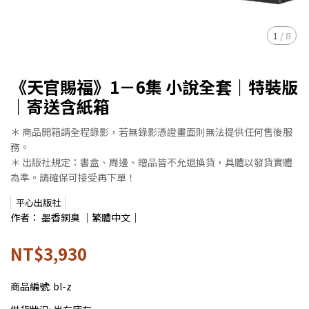
1
/
8
《天官賜福》1－6集 小說全套｜特裝版
｜寄送含紙箱
＊ 商品開箱請全程錄影，若無錄影憑證畫面則無法提供任何售後服
務。
＊ 出版社規定：書盒、周邊、贈品皆不允退換貨，具體以發貨實體
為準。請確保可接受再下單！
平心出版社
作者： 墨香銅臭 ｜繁體中文｜
NT$3,930
商品編號:
bl-z