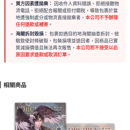
買方因素遭拋棄：
因收件人資料錯誤、拒絕接聽物
流電話、拒絕配合報關或拒付關稅，導致包裹於當
地遭強制處分或物流直接拋棄者，
本公司不予辦理
任何退款或補寄
。
海關拆封毀損：
包裹如遇目的地海關抽查拆封、檢
驗致使封條破裂、包裝損壞並退回者，因商品已實
質減損價值且無法再次販售，
本公司恕不接受以此
原因要求退款或取消訂單
。
相關商品