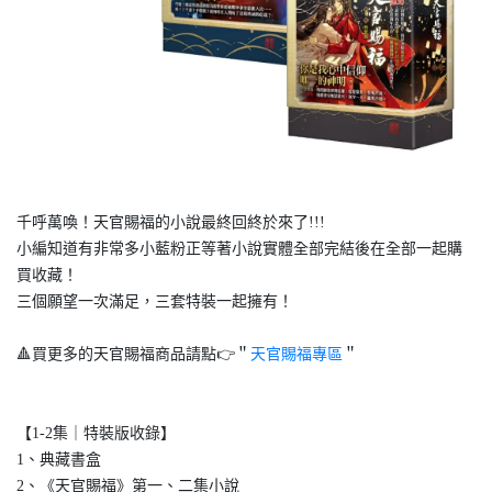
千呼萬喚！天官賜福的小說最終回終於來了!!!
小編知道有非常多小藍粉正等著小說實體全部完結後在全部一起購
買收藏！
三個願望一次滿足，三套特裝一起擁有！
🔺買更多的天官賜福商品請點👉＂
天官賜福專區
＂
【1-2集｜特裝版收錄】
1、典藏書盒
2、《天官賜福》第一、二集小說