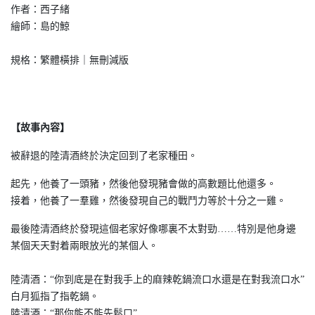
作者：西子緒
繪師：島的鯨
規格：繁體橫排｜無刪減版
【故事內容】
被辭退的陸清酒終於決定回到了老家種田。
起先，他養了一頭豬，然後他發現豬會做的高數題比他還多。
接着，他養了一羣雞，然後發現自己的戰鬥力等於十分之一雞。
最後陸清酒終於發現這個老家好像哪裏不太對勁……特別是他身邊
某個天天對着兩眼放光的某個人。
陸清酒：“你到底是在對我手上的麻辣乾鍋流口水還是在對我流口水”
白月狐指了指乾鍋。
陸清酒：“那你能不能先鬆口”