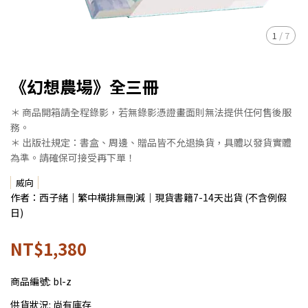
1
/
7
《幻想農場》全三冊
＊ 商品開箱請全程錄影，若無錄影憑證畫面則無法提供任何售後服
務。
＊ 出版社規定：書盒、周邊、贈品皆不允退換貨，具體以發貨實體
為準。請確保可接受再下單！
威向
作者：西子緒｜繁中橫排無刪減｜現貨書籍7-14天出貨 (不含例假
日)
NT$1,380
商品編號:
bl-z
供貨狀況:
尚有庫存