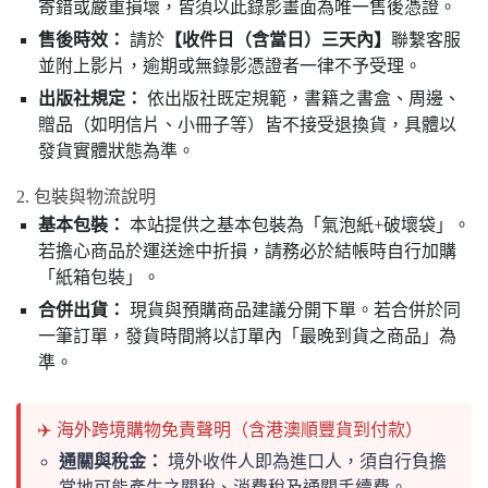
寄錯或嚴重損壞，皆須以此錄影畫面為唯一售後憑證。
售後時效：
請於
【收件日（含當日）三天內】
聯繫客服
並附上影片，逾期或無錄影憑證者一律不予受理。
出版社規定：
依出版社既定規範，書籍之書盒、周邊、
贈品（如明信片、小冊子等）皆不接受退換貨，具體以
發貨實體狀態為準。
2. 包裝與物流說明
基本包裝：
本站提供之基本包裝為「氣泡紙+破壞袋」。
若擔心商品於運送途中折損，請務必於結帳時自行加購
「紙箱包裝」。
合併出貨：
現貨與預購商品建議分開下單。若合併於同
一筆訂單，發貨時間將以訂單內「最晚到貨之商品」為
準。
✈️ 海外跨境購物免責聲明（含港澳順豐貨到付款）
通關與稅金：
境外收件人即為進口人，須自行負擔
當地可能產生之關稅、消費稅及通關手續費。