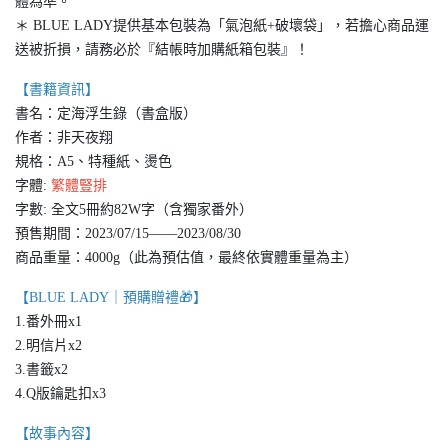
體為準。
＊ BLUE LADY提供基本包裝為「氣泡紙+破壞袋」，若擔心商品運
送被折損，請務必於『結帳時加購紙箱包裝』！
【書籍資訊】
書名：定海浮生錄（書盒版）
作者：非天夜翔
規格：A5、特種紙、燙色
字體:
繁體豎排
字數: 全文5冊約82W字（含獨家番外）
預售期間：2023/07/15——2023/08/30
商品重量：4000g（此為預估值，最終依實體重量為主）
【BLUE LADY｜預購贈禮🎁】
1.番外冊x1
2.明信片x2
3.書籤x2
4.Q版鑰匙扣x3
【故事內容】