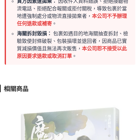
買方因素遭拋棄：
因收件人資料錯誤、拒絕接聽物
流電話、拒絕配合報關或拒付關稅，導致包裹於當
地遭強制處分或物流直接拋棄者，
本公司不予辦理
任何退款或補寄
。
海關拆封毀損：
包裹如遇目的地海關抽查拆封、檢
驗致使封條破裂、包裝損壞並退回者，因商品已實
質減損價值且無法再次販售，
本公司恕不接受以此
原因要求退款或取消訂單
。
相關商品