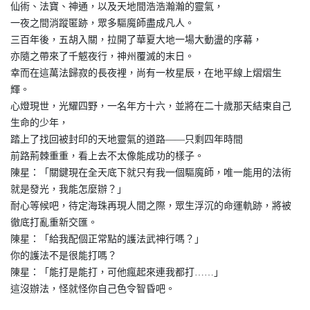
仙術、法寶、神通，以及天地間浩浩瀚瀚的靈氣，
一夜之間消蹤匿跡，眾多驅魔師盡成凡人。
三百年後，五胡入關，拉開了華夏大地一場大動盪的序幕，
亦隨之帶來了千魃夜行，神州覆滅的末日。
幸而在這萬法歸寂的長夜裡，尚有一枚星辰，在地平線上熠熠生
輝。
心燈現世，光耀四野，一名年方十六，並將在二十歲那天結束自己
生命的少年，
踏上了找回被封印的天地靈氣的道路——只剩四年時間
前路荊棘重重，看上去不太像能成功的樣子。
陳星：「關鍵現在全天底下就只有我一個驅魔師，唯一能用的法術
就是發光，我能怎麼辦？」
耐心等候吧，待定海珠再現人間之際，眾生浮沉的命運軌跡，將被
徹底打亂重新交匯。
陳星：「給我配個正常點的護法武神行嗎？」
你的護法不是很能打嗎？
陳星：「能打是能打，可他瘋起來連我都打……」
這沒辦法，怪就怪你自己色令智昏吧。