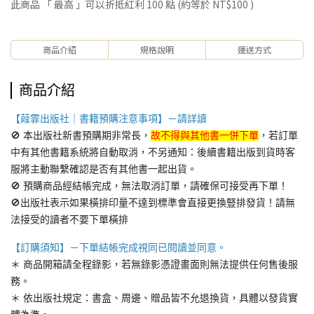
此商品 「 最高 」可以折抵紅利
100
點 (約等於
NT$100
)
商品介紹
規格說明
運送方式
商品介紹
【葭霏出版社｜書籍預購注意事項】－請詳讀
🚫 本出版社新書預購期非常長，
故不得與其他書一併下單
，若訂單
中有其他書籍系統將自動取消，不另通知：後續書籍出版到貨時客
服將主動聯繫確認是否有其他書一起出貨。
🚫 預購商品經結帳完成，無法取消訂單，請確保可接受再下單！
🚫出版社表示如果橫排印量不達到標準會直接更換豎排發貨！請無
法接受的讀者不要下單橫排
【訂購須知】－下單結帳完成視同已閱讀並同意。
＊ 商品開箱請全程錄影，若無錄影憑證畫面則無法提供任何售後服
務。
＊ 依出版社規定：書盒、周邊、贈品皆不允退換貨，具體以發貨實