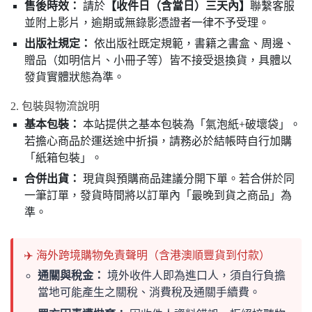
售後時效：
請於
【收件日（含當日）三天內】
聯繫客服
並附上影片，逾期或無錄影憑證者一律不予受理。
出版社規定：
依出版社既定規範，書籍之書盒、周邊、
贈品（如明信片、小冊子等）皆不接受退換貨，具體以
發貨實體狀態為準。
2. 包裝與物流說明
基本包裝：
本站提供之基本包裝為「氣泡紙+破壞袋」。
若擔心商品於運送途中折損，請務必於結帳時自行加購
「紙箱包裝」。
合併出貨：
現貨與預購商品建議分開下單。若合併於同
一筆訂單，發貨時間將以訂單內「最晚到貨之商品」為
準。
✈️ 海外跨境購物免責聲明（含港澳順豐貨到付款）
通關與稅金：
境外收件人即為進口人，須自行負擔
當地可能產生之關稅、消費稅及通關手續費。