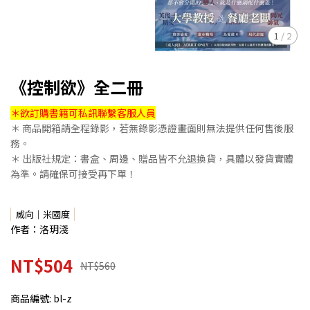
1
/
2
《控制欲》全二冊
＊欲訂購書籍可私訊聯繫客服人員
＊ 商品開箱請全程錄影，若無錄影憑證畫面則無法提供任何售後服
務。
＊ 出版社規定：書盒、周邊、贈品皆不允退換貨，具體以發貨實體
為準。請確保可接受再下單！
威向｜米國度
作者：洛玥淺
NT$504
NT$560
商品編號:
bl-z