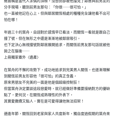
簡直稱是當代人求偶的頂標，沒想到卻被他撞見了鄰居與前男友的
分手現場，聽到前男友那句：「你很⋯⋯很可怕。」
也一直被他記在心上，但與鄰居關恆相處的種種完全讓他看不出可
怕在哪！
年過三十的葉舟，自詡對於感情早已看淡，而關恆一看就是跟自己
撞了號，但在無形之中還是漸漸地被鄰居吸引，
也下定決心無視撞號對鄰居展開追求，而關恆前男友那句話就被他
拋之在腦後⋯⋯
上冊獨家番外〈遺產〉
在葉舟的不懈的攻勢下，成功地追求到完美男人關恆，也逐漸理解
到關恆前男友形容他「很可怕」的真正含義，
原來男朋友不完美的一面是他是個超級控制狂！
但當葉舟決定要談這段戀愛時，就已經做好準備要接納對方的優缺
點了，更何況，在關恆成熟理性的外表下，
其實愛撒嬌又黏人，實在是可愛得讓他無法招架！
適逢年節，關恆回到老家與家人共度新年，獨自度過假期的葉舟來