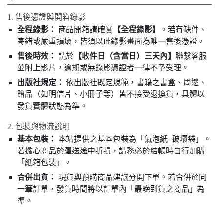
1. 售後憑證與開箱錄影
全程錄影：
商品開箱請確實
【全程錄影】
。若有缺件、
寄錯或嚴重損壞，皆須以此錄影畫面為唯一售後憑證。
售後時效：
請於
【收件日（含當日）三天內】
聯繫客服
並附上影片，逾期或無錄影憑證者一律不予受理。
出版社規定：
依出版社既定規範，書籍之書盒、周邊、
贈品（如明信片、小冊子等）皆不接受退換貨，具體以
發貨實體狀態為準。
2. 包裝與物流說明
基本包裝：
本站提供之基本包裝為「氣泡紙+破壞袋」。
若擔心商品於運送途中折損，請務必於結帳時自行加購
「紙箱包裝」。
合併出貨：
現貨與預購商品建議分開下單。若合併於同
一筆訂單，發貨時間將以訂單內「最晚到貨之商品」為
準。