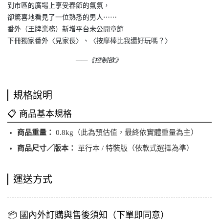
到市區的廣場上享受春節的氣氛，
卻驚喜地看見了一位熟悉的男人⋯⋯
番外（王牌業務）新增平台未公開章節
下冊獨家番外〈見家長〉、〈按摩棒比我還好玩嗎？〉
——《控制欲》
規格說明
📋 商品基本規格
商品重量：
0.8kg（此為預估值，最終依實體重量為主）
商品尺寸／版本：
單行本 / 特裝版（依款式選擇為準）
運送方式
📦 國內外訂購與售後須知（下單即同意）