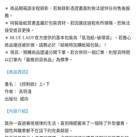
＊ 商品開箱請全程錄影，若無錄影憑證畫面則無法提供任何售後服
務。
＊ 特裝版紙質書盒屬於包裝資材，若因運送過程有所損傷，恕無法
接受退貨更換。
＊ BLUE LADY官方提供的基本包裝為「氣泡紙+破壞袋」，若擔心
商品運送被折損，請務必於『結帳時加購紙箱包裝』！
＊ 現貨／預購商品建議分開下單。若合併同一個訂單，則發貨時間
以訂單內「最晚到貨商品」為標準。
【商品資訊】
書名：《控制欲》上+下
作者： 洛玥淺
出版社: 威向
【內容介紹】
葉舟一直過著很規律的生活，直到隔壁搬來了一個除了外型優異，
個性與職業都不在話下的完美鄰居，