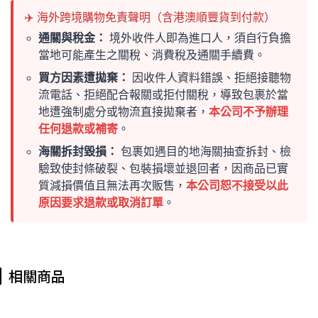
✈️ 海外跨境購物免責聲明（含港澳順豐貨到付款）
通關與稅金：
境外收件人即為進口人，須自行負擔
當地可能產生之關稅、消費稅及通關手續費。
買方因素遭拋棄：
因收件人資料錯誤、拒絕接聽物
流電話、拒絕配合報關或拒付關稅，導致包裹於當
地遭強制處分或物流直接拋棄者，
本公司不予辦理
任何退款或補寄
。
海關拆封毀損：
包裹如遇目的地海關抽查拆封、檢
驗致使封條破裂、包裝損壞並退回者，因商品已實
質減損價值且無法再次販售，
本公司恕不接受以此
原因要求退款或取消訂單
。
相關商品