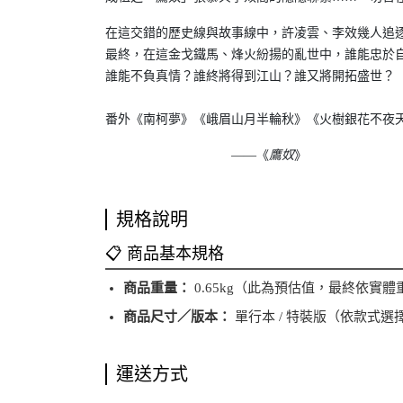
在這交錯的歷史線與故事線中，許凌雲、李效幾人追
最終，在這金戈鐵馬、烽火紛揚的亂世中，誰能忠於
誰能不負真情？誰終將得到江山？誰又將開拓盛世？
番外《南柯夢》《峨眉山月半輪秋》《火樹銀花不夜
——《
鷹奴
》
規格說明
📋 商品基本規格
商品重量：
0.65kg（此為預估值，最終依實
商品尺寸／版本：
單行本 / 特裝版（依款式選
運送方式