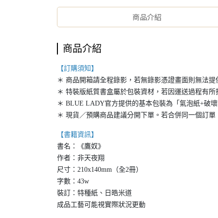
商品介紹
商品介紹
【訂購須知】
＊ 商品開箱請全程錄影，若無錄影憑證畫面則無法提
＊ 特裝版紙質書盒屬於包裝資材，若因運送過程有所
＊ BLUE LADY官方提供的基本包裝為「氣泡紙
＊ 現貨／預購商品建議分開下單。若合併同一個訂單
【書籍資訊】
書名：《鷹奴》
作者：非天夜翔
尺寸：210x140mm（全2冊）
字數：43w
裝訂：特種紙、日皓米道
成品工藝可能視實際狀況更動