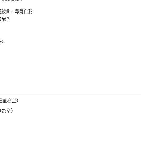
逐彼此，尋覓自我。
自我？
天》
體重量為主）
擇為準）