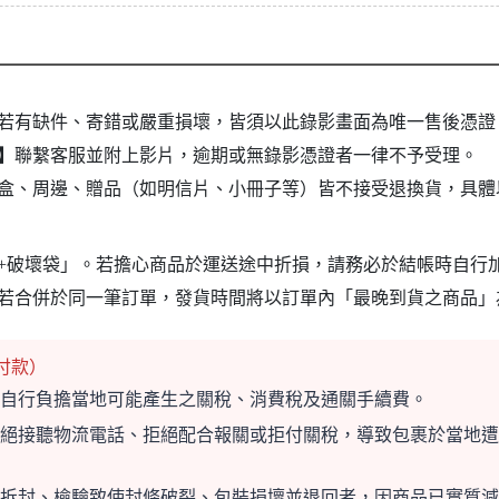
若有缺件、寄錯或嚴重損壞，皆須以此錄影畫面為唯一售後憑證
】
聯繫客服並附上影片，逾期或無錄影憑證者一律不予受理。
盒、周邊、贈品（如明信片、小冊子等）皆不接受退換貨，具體
+破壞袋」。若擔心商品於運送途中折損，請務必於結帳時自行
若合併於同一筆訂單，發貨時間將以訂單內「最晚到貨之商品」
付款）
自行負擔當地可能產生之關稅、消費稅及通關手續費。
絕接聽物流電話、拒絕配合報關或拒付關稅，導致包裹於當地遭
拆封、檢驗致使封條破裂、包裝損壞並退回者，因商品已實質減