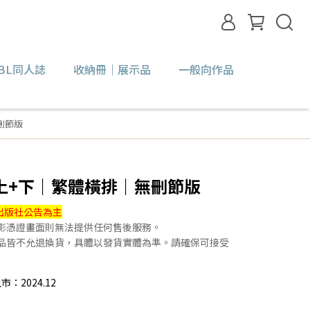
BL同人誌
收納冊｜展示品
一般向作品
刪節版
上+下｜繁體橫排｜無刪節版
出版社公告為主
錄影憑證畫面則無法提供任何售後服務。
贈品皆不允退換貨，具體以發貨實體為準。請確保可接受
2024.12