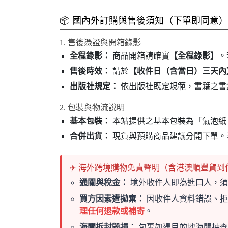
📦 國內外訂購與售後須知（下單即同意）
1. 售後憑證與開箱錄影
全程錄影：
商品開箱請確實
【全程錄影】
。
售後時效：
請於
【收件日（含當日）三天內
出版社規定：
依出版社既定規範，書籍之書
2. 包裝與物流說明
基本包裝：
本站提供之基本包裝為「氣泡紙
合併出貨：
現貨與預購商品建議分開下單。
✈️ 海外跨境購物免責聲明（含港澳順豐貨到
通關與稅金：
境外收件人即為進口人，須
買方因素遭拋棄：
因收件人資料錯誤、拒
理任何退款或補寄
。
海關拆封毀損：
包裹如遇目的地海關抽查