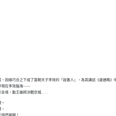
雲，因緣巧合之下成了當朝天子李效的「說書人」，為其講述《虞通略》
浮現在李效腦海——
川全境，勤王雄師決戰京城……
現。
謎，
在悄然揭開！