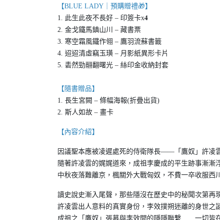
【BLUE LADY｜預購贈禮🎁】
1. 此生此夜不長好 – 印簽卡x𝟒
2. 金戈鐵馬鎮山川 – 藏書票
3. 寒空霜風鐵作翎 – 鷹羽流蘇書籤
4. 迢迢清虛竊玉璜 – 月影紙異形卡片
5. 砉然勁翮翻曙光 – 絲印金收納封套
【隨書贈品】
1. 長生宮闕 – 條幅海報(折疊出貨)
2. 斯人如故 – 畫卡
【內容介紹】
因議聖本應被凌遲處死的侍衛隊長——「鷹奴」許凌
隨著許凌雲的娓娓道來，成祖李慶成的平生跡事漸漸
中秋夜落難離京，楓關外大戰匈奴，不費一卒收服西
讀史說史漸入尾聲，那些隱沒在歷史中的秘聞次第再
許凌雲出人意料的真實身份，李效撲朔迷離的身世之
成祖之「鷹奴」張慕與李效間的隱隱聯繫……一切皆