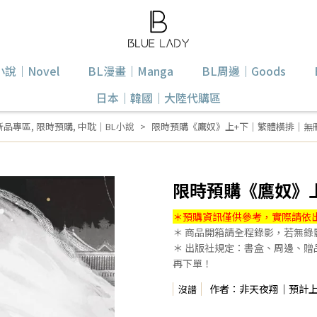
小說｜Novel
BL漫畫｜Manga
BL周邊｜Goods
日本｜韓國｜大陸代購區
新品專區
,
限時預購
,
中耽｜BL小說
限時預購《鷹奴》上+下｜繁體橫排｜無
限時預購《鷹奴》
＊預購資訊僅供參考，實際請依
＊ 商品開箱請全程錄影，若無
＊ 出版社規定：書盒、周邊、
再下單！
作者：非天夜翔｜預計上市：
沒譜