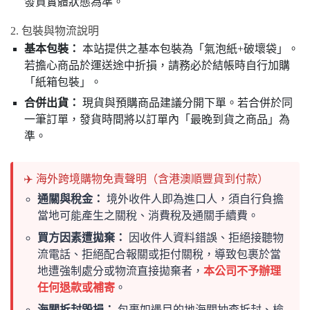
發貨實體狀態為準。
2. 包裝與物流說明
基本包裝：
本站提供之基本包裝為「氣泡紙+破壞袋」。
若擔心商品於運送途中折損，請務必於結帳時自行加購
「紙箱包裝」。
合併出貨：
現貨與預購商品建議分開下單。若合併於同
一筆訂單，發貨時間將以訂單內「最晚到貨之商品」為
準。
✈️ 海外跨境購物免責聲明（含港澳順豐貨到付款）
通關與稅金：
境外收件人即為進口人，須自行負擔
當地可能產生之關稅、消費稅及通關手續費。
買方因素遭拋棄：
因收件人資料錯誤、拒絕接聽物
流電話、拒絕配合報關或拒付關稅，導致包裹於當
地遭強制處分或物流直接拋棄者，
本公司不予辦理
任何退款或補寄
。
海關拆封毀損：
包裹如遇目的地海關抽查拆封、檢