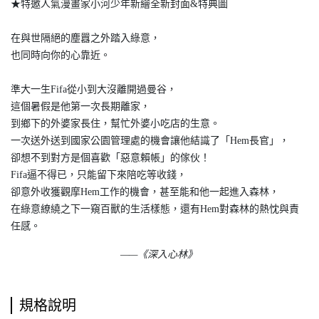
★特邀人氣漫畫家小河少年新繪全新封面&特典圖
在與世隔絕的塵囂之外踏入綠意，
也同時向你的心靠近。
準大一生Fifa從小到大沒離開過曼谷，
這個暑假是他第一次長期離家，
到鄉下的外婆家長住，幫忙外婆小吃店的生意。
一次送外送到國家公園管理處的機會讓他結識了「Hem長官」，
卻想不到對方是個喜歡「惡意賴帳」的傢伙！
Fifa逼不得已，只能留下來陪吃等收錢，
卻意外收獲觀摩Hem工作的機會，甚至能和他一起進入森林，
在綠意繚繞之下一窺百獸的生活樣態，還有Hem對森林的熱忱與責
任感。
——《深入心林》
規格說明