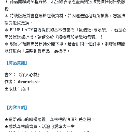
＊ 商品開箱請全程錄影，若無錄影憑證畫面則無法提供任何售後服
務。
＊ 特裝版紙質書盒屬於包裝資材，若因運送過程有所損傷，恕無法
接受退貨更換。
＊ BLUE LADY官方提供的基本包裝為「氣泡紙+破壞袋」，若擔心
商品運送被折損，請務必於『結帳時加購紙箱包裝』！
＊ 現貨／預購商品建議分開下單。若合併同一個訂單，則發貨時間
以訂單內「最晚到貨商品」為標準。
【商品資訊】
書名：《深入心林》
作者： theneoclassic
出版社：角川
【內容介紹】
★遠離都市的紛擾喧囂，森林裡的浪漫年差之戀！
★成熟森林護管員 x 活潑可愛準大一生