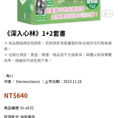
1
/
4
《深入心林》1+2套書
＊ 商品開箱請全程錄影，若無錄影憑證畫面則無法提供任何售後服
務。
＊ 出版社規定：書盒、周邊、贈品皆不允退換貨，具體以發貨實體
為準。請確保可接受再下單！
角川
作者： theneoclassic ｜上市日期：2023.11.16
NT$640
商品編號:
bl-a532
供貨狀況:
尚有庫存