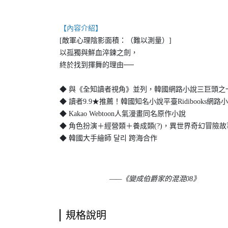
【內容介紹】
[敵軍心理陰影面積：（難以測量）]
以孤獨與鮮血淬鍊之劍，
終於找到揮舞的理由──
◆ 與《全知讀者視角》並列，韓國網路小說三巨頭之
◆ 讀者9.9★推薦！韓國知名小說平臺Ridibooks網
◆ Kakao Webtoon人氣漫畫同名原作小說
◆ 角色扮演＋經營類＋養成類(?)，異世界奇幻冒險
◆ 韓國大手繪師 달리 跨海合作
——《變成伯爵家的混混08》
規格說明