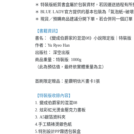
＊ 特裝版紙質書盒屬於包裝資材，若因運送過程有所
＊ BLUE LADY官方提供的基本包裝為「氣泡紙
＊ 現貨／預購商品建議分開下單。若合併同一個訂單
【書籍資訊】
書名：《變成伯爵家的混混08》小說限定版｜特裝版
作者：Yu Ryeo Han
出版社： 深空出版
商品重量：特裝版: 1000g
（此為預估值，最終依實體重量為主）
首刷限定贈品：星鑽明信片畫卡1張
【特裝版收錄內容】
1. 變成伯爵家的混混08
2. 炫彩虹光燙金壓克力畫板
3. A5銀箔資料夾
4.手工精裱燙銀色紙
5.特別設計PP霧透包裝盒