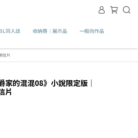
BL同人誌
收納冊｜展示品
一般向作品
明信片
爵家的混混08》小說限定版｜
信片