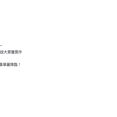
一
路小說大賞獲獎作
故事華麗降臨！