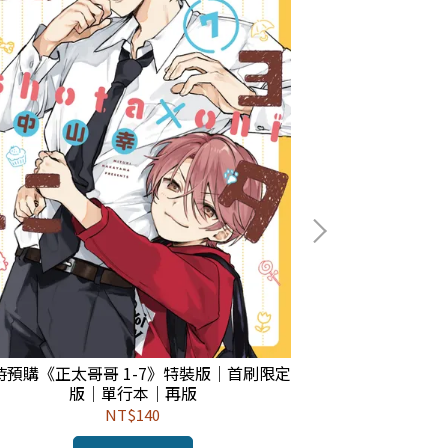
✨《
時預購《正太哥哥 1-7》特裝版｜首刷限定
版｜單行本｜再版
NT$140