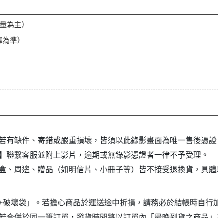
重量為主）
擇為準）
若有缺件、寄錯或嚴重損壞，皆須以此錄影畫面為唯一售後憑證
】
聯繫客服並附上影片，逾期或無錄影憑證者一律不予受理。
盒、周邊、贈品（如明信片、小冊子等）皆不接受退換貨，具體
+破壞袋」。若擔心商品於運送途中折損，請務必於結帳時自行
若合併於同一筆訂單，發貨時間將以訂單內「最晚到貨之商品」