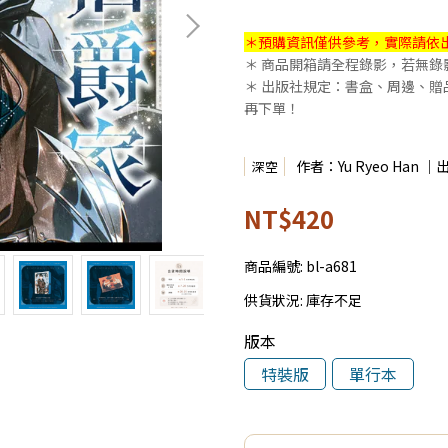
＊預購資訊僅供參考，實際請依
＊ 商品開箱請全程錄影，若無
＊ 出版社規定：書盒、周邊、
再下單！
作者：Yu Ryeo Han ｜
深空
NT$420
商品編號:
bl-a681
供貨狀況:
庫存不足
版本
特裝版
單行本