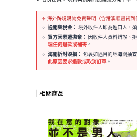
✈️ 海外跨境購物免責聲明（含港澳順豐貨到
通關與稅金：
境外收件人即為進口人，須
買方因素遭拋棄：
因收件人資料錯誤、拒
理任何退款或補寄
。
海關拆封毀損：
包裹如遇目的地海關抽查
此原因要求退款或取消訂單
。
相關商品