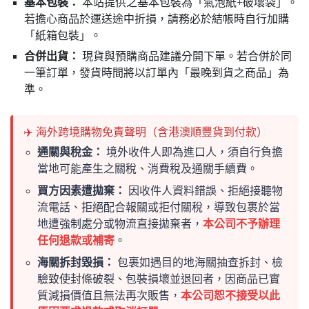
基本包裝：
本站提供之基本包裝為「氣泡紙+破壞袋」。
若擔心商品於運送途中折損，請務必於結帳時自行加購
「紙箱包裝」。
合併出貨：
現貨與預購商品建議分開下單。若合併於同
一筆訂單，發貨時間將以訂單內「最晚到貨之商品」為
準。
✈️ 海外跨境購物免責聲明（含港澳順豐貨到付款）
通關與稅金：
境外收件人即為進口人，須自行負擔
當地可能產生之關稅、消費稅及通關手續費。
買方因素遭拋棄：
因收件人資料錯誤、拒絕接聽物
流電話、拒絕配合報關或拒付關稅，導致包裹於當
地遭強制處分或物流直接拋棄者，
本公司不予辦理
任何退款或補寄
。
海關拆封毀損：
包裹如遇目的地海關抽查拆封、檢
驗致使封條破裂、包裝損壞並退回者，因商品已實
質減損價值且無法再次販售，
本公司恕不接受以此