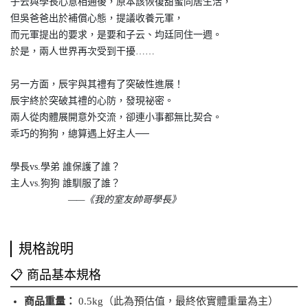
子云與學長心意相通後，原本該恢復甜蜜同居生活，
但吳爸爸出於補償心態，提議收養元軍，
而元軍提出的要求，是要和子云、均廷同住一週。
於是，兩人世界再次受到干擾……
另一方面，辰宇與其禮有了突破性進展！
辰宇終於突破其禮的心防，發現祕密。
兩人從肉體展開意外交流，卻連小事都無比契合。
乖巧的狗狗，總算遇上好主人──
學長vs.學弟 誰保護了誰？
主人vs.狗狗 誰馴服了誰？
——《我的室友帥哥學長》
規格說明
📋 商品基本規格
商品重量：
0.5kg（此為預估值，最終依實體重量為主）