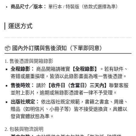
商品尺寸／版本：
單行本 / 特裝版（依款式選擇為準）
運送方式
📦 國內外訂購與售後須知（下單即同意）
1. 售後憑證與開箱錄影
全程錄影：
商品開箱請確實
【全程錄影】
。若有缺件、
寄錯或嚴重損壞，皆須以此錄影畫面為唯一售後憑證。
售後時效：
請於
【收件日（含當日）三天內】
聯繫客服
並附上影片，逾期或無錄影憑證者一律不予受理。
出版社規定：
依出版社既定規範，書籍之書盒、周邊、
贈品（如明信片、小冊子等）皆不接受退換貨，具體以
發貨實體狀態為準。
2. 包裝與物流說明