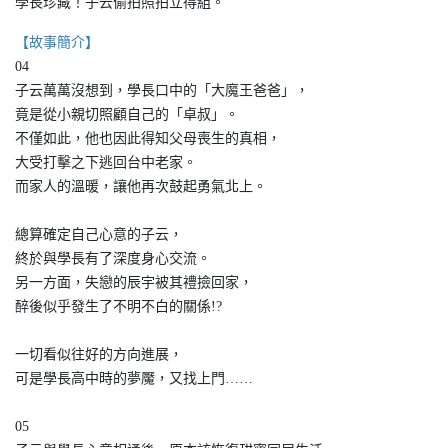
學長珍藏！子云偷拍照拍立得組。
【故事簡介】
04
子云萬萬沒想到，學長口中的「大魔王爸爸」，
竟是從小親切照顧自己的「卓叔」。
不僅如此，他也因此得知父母喪生的真相，
大受打擊之下逃回台中老家。
而家人的溫暖，讓他再次鼓起勇氣北上。
總算確定自己心意的子云，
終於與學長有了深度身心交流。
另一方面，失戀的辰宇被其禮撿回家，
醉後似乎發生了不明不白的關係!?
一切看似往好的方向進展，
可是學長高中時的夢魘，又找上門……
05