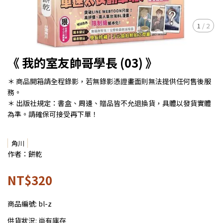
1
/
2
《 我的室友帥哥學長 (03) 》
＊ 商品開箱請全程錄影，若無錄影憑證畫面則無法提供任何售後服
務。
＊ 出版社規定：書盒、周邊、贈品皆不允退換貨，具體以發貨實體
為準。請確保可接受再下單！
角川
作者：餅乾
NT$320
商品編號:
bl-z
供貨狀況:
尚有庫存