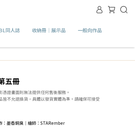
BL同人誌
收納冊｜展示品
一般向作品
第五冊
錄影憑證畫面則無法提供任何售後服務。
贈品皆不允退換貨，具體以發貨實體為準。請確保可接受
原作：墨香銅臭｜繪師：STARember