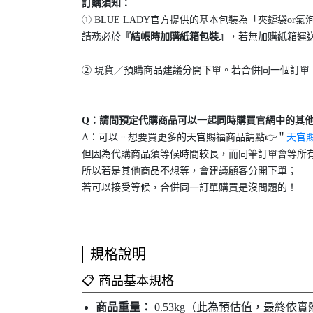
訂購須知：
① BLUE LADY官方提供的基本包裝為「夾鏈袋o
請務必於
『結帳時加購紙箱包裝』
，若無加購紙箱運
② 現貨／預購商品建議分開下單。若合併同一個訂單
Q：請問預定代購商品可以一起同時購買官網中的其
A：可以。想要買更多的天官賜福商品請點👉＂
天官
但因為代購商品須等候時間較長，而同筆訂單會等所
所以若是其他商品不想等，會建議顧客分開下單；
若可以接受等候，合併同一訂單購買是沒問題的！
規格說明
📋 商品基本規格
商品重量：
0.53kg（此為預估值，最終依