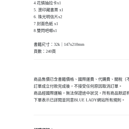
4.花憐抽拉卡x1
5. 燙印藏書票 x1
6. 珠光明信片x2
7.封面色紙 x1
8.雙閃吧唧x1
書籍尺寸：32k｜147x210mm
頁數：240頁
商品售價已含書籍價格、國際運費、代購費、關稅（
訂單成立付款完成後，不接受任何原因取消訂單。
商品經國際運輸，無法保證途中狀況，所有商品默認
下單表示已詳閱並同意BLUE LADY網站所有規則。