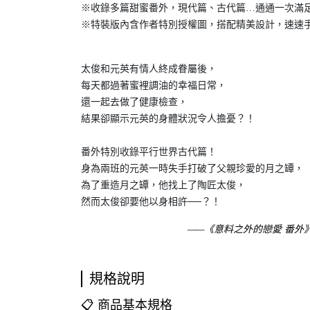
※收錄多篇甜蜜番外，現代篇、古代篇…通通一次滿足
※特裝版內含作者特別授權圖，搭配精美設計，速速手
太俊和元英有情人終成眷屬後，
每天都過著蜜裡調油的幸福日常，
還一起去做了健康檢查，
結果卻顯示元英的身體狀況令人擔憂？！
番外特別收錄平行世界古代篇！
身為兩班的元英一時失手打破了父親珍愛的月之罈，
為了重造月之罈，他找上了陶匠太俊，
然而太俊卻要他以身相許──？！
——《意料之外的戀愛 番外
規格說明
📋 商品基本規格