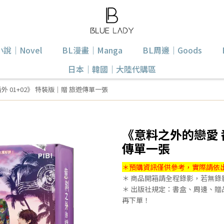
小說｜Novel
BL漫畫｜Manga
BL周邊｜Goods
日本｜韓國｜大陸代購區
外 01+02》 特裝版｜贈 旅遊傳單一張
《意料之外的戀愛 番
傳單一張
＊預購資訊僅供參考，實際請依
＊ 商品開箱請全程錄影，若無
＊ 出版社規定：書盒、周邊、
再下單！