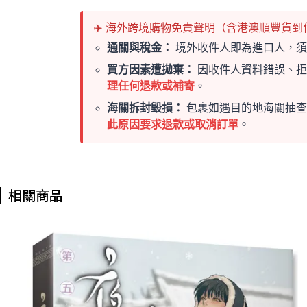
✈️ 海外跨境購物免責聲明（含港澳順豐貨到
通關與稅金：
境外收件人即為進口人，須
買方因素遭拋棄：
因收件人資料錯誤、拒
理任何退款或補寄
。
海關拆封毀損：
包裹如遇目的地海關抽查
此原因要求退款或取消訂單
。
相關商品