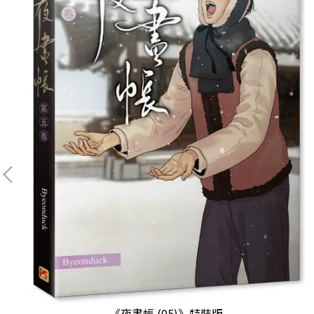
《夜畫帳 (05)》特裝版