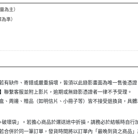
重量為主）
擇為準）
若有缺件、寄錯或嚴重損壞，皆須以此錄影畫面為唯一售後憑證
】
聯繫客服並附上影片，逾期或無錄影憑證者一律不予受理。
盒、周邊、贈品（如明信片、小冊子等）皆不接受退換貨，具體
+破壞袋」。若擔心商品於運送途中折損，請務必於結帳時自行
若合併於同一筆訂單，發貨時間將以訂單內「最晚到貨之商品」