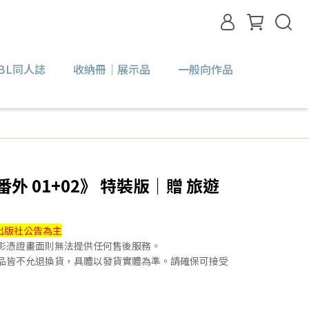
BL同人誌
收納冊｜展示品
一般向作品
外 01+02》 特裝版｜贈 旅遊
出版社公告為主
錄影憑證畫面則無法提供任何售後服務。
贈品皆不允退換貨，具體以發貨實體為準。請確保可接受