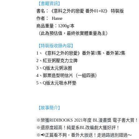
【書籍資訊】
書名：《意料之外的戀愛 番外01+02》 特裝版
作者： Hanse
商品重量：1200g/本
（此為預估值，最終依實體重量為主）
【特裝版收錄內容】
1、《意料之外的戀愛》番外第1集、番外第2集
2、紅豆粥壓克力立牌
3、Q版太元粥泳圈
4、郵票造型明信片（一組四張）
5、Q版太元吸水杯墊
【故事簡介】
※榮獲RIDIBOOKS 2021年度 BL漫畫獎 電子書大賞！
※還原度超高！純愛系BL改編劇大獲好評！
※📢正篇看不夠，番外大放送！走過路過別錯過～