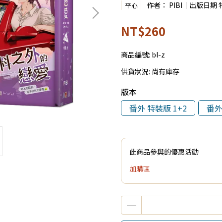
作者： PIBI｜出版日期 特裝版
平心
NT$260
商品編號:
bl-z
供貨狀況:
尚有庫存
版本
番外 特裝版 1+2
番外
此商品參與的優惠活動
加購區