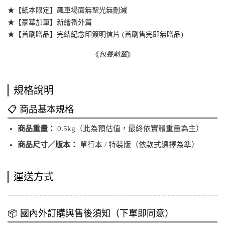
★【紙本限定】飆車場面無聖光無刪減
★【豪華加筆】新繪番外篇
★【首刷贈品】完結紀念印簽明信片 (首刷售完即無贈品)
——《
包養前輩
》
規格說明
📋 商品基本規格
商品重量：
0.5kg（此為預估值，最終依實體重量為主）
商品尺寸／版本：
單行本 / 特裝版（依款式選擇為準）
運送方式
📦 國內外訂購與售後須知（下單即同意）