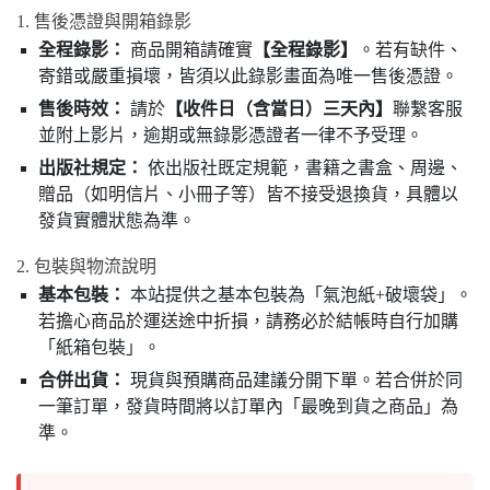
1. 售後憑證與開箱錄影
全程錄影：
商品開箱請確實
【全程錄影】
。若有缺件、
寄錯或嚴重損壞，皆須以此錄影畫面為唯一售後憑證。
售後時效：
請於
【收件日（含當日）三天內】
聯繫客服
並附上影片，逾期或無錄影憑證者一律不予受理。
出版社規定：
依出版社既定規範，書籍之書盒、周邊、
贈品（如明信片、小冊子等）皆不接受退換貨，具體以
發貨實體狀態為準。
2. 包裝與物流說明
基本包裝：
本站提供之基本包裝為「氣泡紙+破壞袋」。
若擔心商品於運送途中折損，請務必於結帳時自行加購
「紙箱包裝」。
合併出貨：
現貨與預購商品建議分開下單。若合併於同
一筆訂單，發貨時間將以訂單內「最晚到貨之商品」為
準。