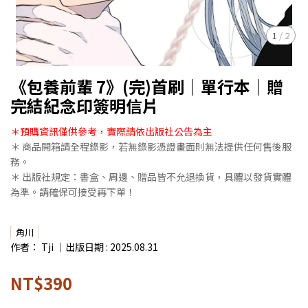
1
/
2
《包養前輩 7》(完)首刷｜單行本｜贈
完結紀念印簽明信片
＊預購資訊僅供參考，實際請依出版社公告為主
＊ 商品開箱請全程錄影，若無錄影憑證畫面則無法提供任何售後服
務。
＊ 出版社規定：書盒、周邊、贈品皆不允退換貨，具體以發貨實體
為準。請確保可接受再下單！
角川
作者： Tji ｜出版日期 : 2025.08.31
NT$390