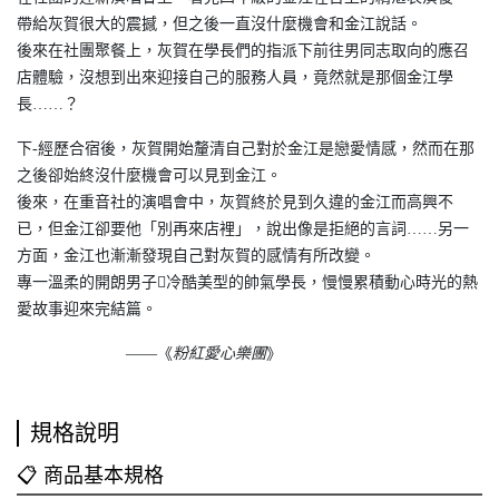
帶給灰賀很大的震撼，但之後一直沒什麼機會和金江說話。
後來在社團聚餐上，灰賀在學長們的指派下前往男同志取向的應召
店體驗，沒想到出來迎接自己的服務人員，竟然就是那個金江學
長……？
下-經歷合宿後，灰賀開始釐清自己對於金江是戀愛情感，然而在那
之後卻始終沒什麼機會可以見到金江。
後來，在重音社的演唱會中，灰賀終於見到久違的金江而高興不
已，但金江卻要他「別再來店裡」，說出像是拒絕的言詞……另一
方面，金江也漸漸發現自己對灰賀的感情有所改變。
專一溫柔的開朗男子冷酷美型的帥氣學長，慢慢累積動心時光的熱
愛故事迎來完結篇。
——《
粉紅愛心樂團
》
規格說明
📋 商品基本規格