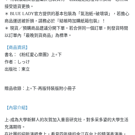
接受退貨更換。
＊ BLUE LADY官方提供的基本包裝為「氣泡紙+破壞袋」，若擔心
商品運送被折損，請務必於『結帳時加購紙箱包裝』！
＊ 現貨／預購商品建議分開下單。若合併同一個訂單，則發貨時間
以訂單內「最晚到貨商品」為標準。
【商品資訊】
書名：《粉紅愛心樂團》上+下
作者：しっけ
出版社：東立
贈品收錄：上+下-再版特裝版附小冊子
【內容介紹】
上-成為大學新鮮人的灰賀加入重音研究社，對多采多姿的大學生活
充滿期待。
在社團的迎新演唱會上，看見四年級的金江在台上的精湛表演後，