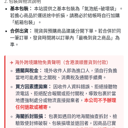
2. 包裝與物流說明
基本包裝：
本站提供之基本包裝為「氣泡紙+破壞袋」。
若擔心商品於運送途中折損，請務必於結帳時自行加購
「紙箱包裝」。
合併出貨：
現貨與預購商品建議分開下單。若合併於同
一筆訂單，發貨時間將以訂單內「最晚到貨之商品」為
準。
✈️ 海外跨境購物免責聲明（含港澳順豐貨到付款）
通關與稅金：
境外收件人即為進口人，須自行負擔
當地可能產生之關稅、消費稅及通關手續費。
買方因素遭拋棄：
因收件人資料錯誤、拒絕接聽物
流電話、拒絕配合報關或拒付關稅，導致包裹於當
地遭強制處分或物流直接拋棄者，
本公司不予辦理
任何退款或補寄
。
海關拆封毀損：
包裹如遇目的地海關抽查拆封、檢
驗致使封條破裂、包裝損壞並退回者，因商品已實