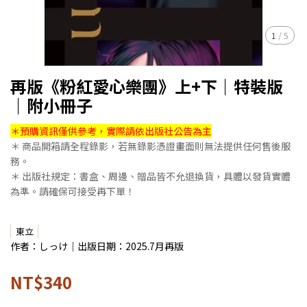
1
/
5
再版《粉紅愛心樂團》上+下｜特裝版
｜附小冊子
＊預購資訊僅供參考，實際請依出版社公告為主
＊ 商品開箱請全程錄影，若無錄影憑證畫面則無法提供任何售後服
務。
＊ 出版社規定：書盒、周邊、贈品皆不允退換貨，具體以發貨實體
為準。請確保可接受再下單！
東立
作者：しっけ｜出版日期：2025.7月再版
NT$340