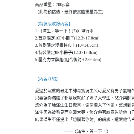
商品重量：700g/套
（此為預估值，最終依實體重量為主）
【特裝版收錄內容】
1.《滿生，等一下！(2)》單行本
2.首刷限定16P小冊子(12.3×17.8cm)
3.首刷限定漫畫特典卡(10×14.5cm)
4.特裝限定8P小冊子(12.3×17.8cm)
5.壓克力立牌組(組合後約9.2×9.4cm)
【內容介紹】
愛過於沉重的暴走中帥哥實況主╳可愛又有男子氣概
只要讓你滿腦子都是我就好了嗎？大學生．悠介與帥
悠介為了給滿生生日驚喜，偷偷潛入了他家，沒想到
滿生因為被看見而崩潰大哭，悠介帶著歉意告訴他自
結果滿生不僅提出「想摸著你射」的請求，還跟他告白了
——《滿生，等一下！》