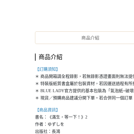
商品介紹
商品介紹
【訂購須知】
＊ 商品開箱請全程錄影，若無錄影憑證畫面則無法提
＊ 特裝版紙質書盒屬於包裝資材，若因運送過程有所
＊ BLUE LADY官方提供的基本包裝為「氣泡紙
＊ 現貨／預購商品建議分開下單。若合併同一個訂單
【商品資訊】
書名：《滿生，等一下！》2
作者：ゆずしを
出版社：長鴻