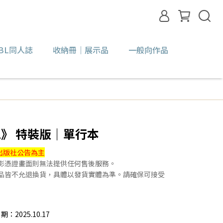
BL同人誌
收納冊｜展示品
一般向作品
》 特裝版｜單行本
出版社公告為主
錄影憑證畫面則無法提供任何售後服務。
贈品皆不允退換貨，具體以發貨實體為準。請確保可接受
2025.10.17