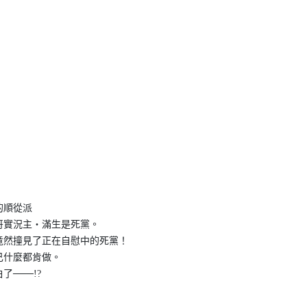
的順從派
哥實況主‧滿生是死黨。
竟然撞見了正在自慰中的死黨！
己什麼都肯做。
───!?