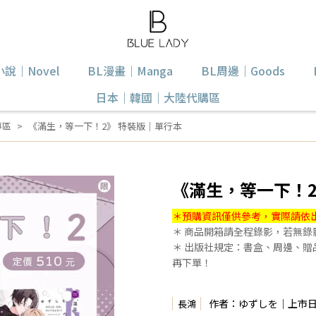
小說｜Novel
BL漫畫｜Manga
BL周邊｜Goods
日本｜韓國｜大陸代購區
專區
《滿生，等一下！2》 特裝版｜單行本
《滿生，等一下！2
＊預購資訊僅供參考，實際請依
＊ 商品開箱請全程錄影，若無
＊ 出版社規定：書盒、周邊、
再下單！
作者：ゆずしを｜上市日期：
長鴻