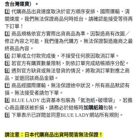
含台灣運費）。
2️⃣ 代購商品出貨速度取決於官方順序安排、國際運輸、清
關速度，我們無法保證商品何時抵台，請確認能接受等待再
下訂單！
3️⃣ 商品規格依官方實際出貨商品為準，因製造商有改圖／
修正內容之可能，我們僅為代購方，無法保證製造廠商之最
終商品內容。
4️⃣ 訂單成立付款完成後，不接受任何原因取消訂單。
5️⃣ 若官方有購買數量限制，則依訂單完成結帳順序分配。
6️⃣ 遇到官方缺貨或無法發貨的情況，將取消訂單對應之商
品，並退回該商品金額。
7️⃣ 商品經國際運輸，無法保證途中狀況，所有商品默認有
損，無法接受者請勿下單。
8️⃣ BLUE LADY 出貨基本包裝為「氣泡紙+破壞袋」，若擔
心商品運送被折損，請務必於結帳時
加購紙箱
包裝。
9️⃣ 下單表示已詳閱並同意BLUE LADY網站所有規則。
請注意：日本代購商品出貨時間皆無法保證！