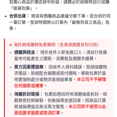
若擔心商品於運送途中折損，請務必於結帳時自行加購
「紙箱包裝」。
合併出貨：
現貨與預購商品建議分開下單。若合併於同
一筆訂單，發貨時間將以訂單內「最晚到貨之商品」為
準。
✈️ 海外跨境購物免責聲明（含港澳順豐貨到付款）
通關與稅金：
境外收件人即為進口人，須自行負擔
當地可能產生之關稅、消費稅及通關手續費。
買方因素遭拋棄：
因收件人資料錯誤、拒絕接聽物
流電話、拒絕配合報關或拒付關稅，導致包裹於當
地遭強制處分或物流直接拋棄者，
本公司不予辦理
任何退款或補寄
。
海關拆封毀損：
包裹如遇目的地海關抽查拆封、檢
驗致使封條破裂、包裝損壞並退回者，因商品已實
質減損價值且無法再次販售，
本公司恕不接受以此
原因要求退款或取消訂單
。