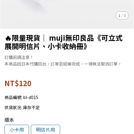
1
/
8
🔥限量現貨｜ muji無印良品《可立式
展開明信片、小卡收納冊》
訂購前請注意！
本商品因日本代購回台，訂單若結帳完成，一律無法取消訂單。
NT$120
商品編號:
bl-d015
供貨狀況:
庫存不足
版本
小卡用
明信片用