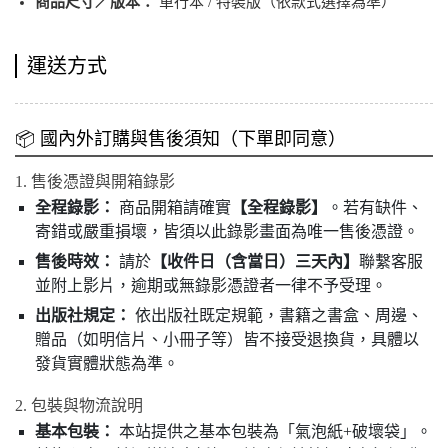
商品尺寸／版本：
單行本 / 特裝版（依款式選擇為準）
運送方式
📦 國內外訂購與售後須知（下單即同意）
1. 售後憑證與開箱錄影
全程錄影：
商品開箱請確實
【全程錄影】
。若有缺件、
寄錯或嚴重損壞，皆須以此錄影畫面為唯一售後憑證。
售後時效：
請於
【收件日（含當日）三天內】
聯繫客服
並附上影片，逾期或無錄影憑證者一律不予受理。
出版社規定：
依出版社既定規範，書籍之書盒、周邊、
贈品（如明信片、小冊子等）皆不接受退換貨，具體以
發貨實體狀態為準。
2. 包裝與物流說明
基本包裝：
本站提供之基本包裝為「氣泡紙+破壞袋」。