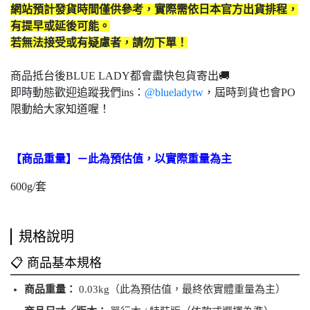
網站預計發貨時間僅供參考，實際需依日本官方出貨排程，
有提早或延後可能。
若無法接受或有疑慮者，請勿下單！
商品抵台後BLUE LADY都會盡快包貨寄出🚚
即時動態歡迎追蹤我們ins：
@blueladytw
，屆時到貨也會PO
限動給大家知道喔！
【商品重量】
－
此為預估值，以實際重量為主
600g/套
規格說明
📋 商品基本規格
商品重量：
0.03kg（此為預估值，最終依實體重量為主）