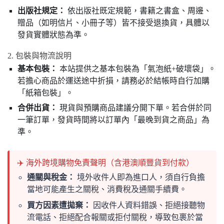
出版社規定：
依出版社既定規範，書籍之書盒、周邊、
贈品（如明信片、小冊子等）皆不接受退換貨，具體以
發貨實體狀態為準。
2. 包裝與物流說明
基本包裝：
本站提供之基本包裝為「氣泡紙+破壞袋」。
若擔心商品於運送途中折損，請務必於結帳時自行加購
「紙箱包裝」。
合併出貨：
現貨與預購商品建議分開下單。若合併於同
一筆訂單，發貨時間將以訂單內「最晚到貨之商品」為
準。
✈️ 海外跨境購物免責聲明（含港澳順豐貨到付款）
通關與稅金：
境外收件人即為進口人，須自行負擔
當地可能產生之關稅、消費稅及通關手續費。
買方因素遭拋棄：
因收件人資料錯誤、拒絕接聽物
流電話、拒絕配合報關或拒付關稅，導致包裹於當