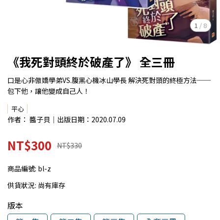
1
/
8
《我死對頭終於破產了》 全三冊
口是心非傲嬌學弟VS.腹黑心機冰山學長 解決死對頭的終極方法──
包下他，讓他變成自己人！
平心
作者： 醬子貝｜出版日期：2020.07.09
NT$300
NT$330
商品編號:
bl-z
供貨狀況:
尚有庫存
版本