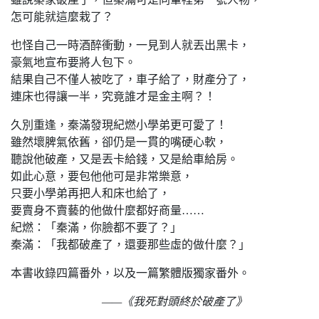
怎可能就這麼栽了？
也怪自己一時酒醉衝動，一見到人就丟出黑卡，
豪氣地宣布要將人包下。
結果自己不僅人被吃了，車子給了，財產分了，
連床也得讓一半，究竟誰才是金主啊？！
久別重逢，秦滿發現紀燃小學弟更可愛了！
雖然壞脾氣依舊，卻仍是一貫的嘴硬心軟，
聽說他破產，又是丟卡給錢，又是給車給房。
如此心意，要包他他可是非常樂意，
只要小學弟再把人和床也給了，
要賣身不賣藝的他做什麼都好商量……
紀燃：「秦滿，你臉都不要了？」
秦滿：「我都破產了，還要那些虛的做什麼？」
本書收錄四篇番外，以及一篇繁體版獨家番外。
——《我死對頭終於破產了》