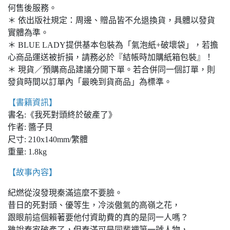
何售後服務。
＊ 依出版社規定：周邊、贈品皆不允退換貨，具體以發貨
實體為準。
＊ BLUE LADY提供基本包裝為「氣泡紙+破壞袋」，若擔
心商品運送被折損，請務必於『結帳時加購紙箱包裝』！
＊ 現貨／預購商品建議分開下單。若合併同一個訂單，則
發貨時間以訂單內「最晚到貨商品」為標準。
【書籍資訊】
書名:《我死對頭終於破產了》
作者: 醬子貝
尺寸: 210x140mm/繁體
重量: 1.8kg
【故事內容】
紀燃從沒發現秦滿這麼不要臉。
昔日的死對頭、優等生，冷淡傲氣的高嶺之花，
跟眼前這個賴著要他付資助費的真的是同一人嗎？
雖說秦家破產了，但秦滿可是同輩裡第一號人物，