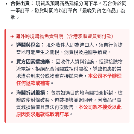
合併出貨：
現貨與預購商品建議分開下單。若合併於同
一筆訂單，發貨時間將以訂單內「最晚到貨之商品」為
準。
✈️ 海外跨境購物免責聲明（含港澳順豐貨到付款）
通關與稅金：
境外收件人即為進口人，須自行負擔
當地可能產生之關稅、消費稅及通關手續費。
買方因素遭拋棄：
因收件人資料錯誤、拒絕接聽物
流電話、拒絕配合報關或拒付關稅，導致包裹於當
地遭強制處分或物流直接拋棄者，
本公司不予辦理
任何退款或補寄
。
海關拆封毀損：
包裹如遇目的地海關抽查拆封、檢
驗致使封條破裂、包裝損壞並退回者，因商品已實
質減損價值且無法再次販售，
本公司恕不接受以此
原因要求退款或取消訂單
。