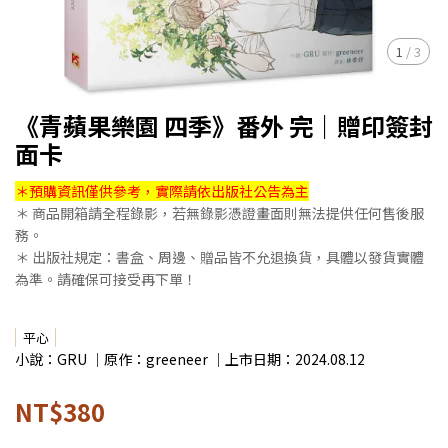
1
/
3
《青蘋果樂園 四季》番外 完｜贈印簽封
面卡
＊預購資訊僅供參考，實際請依出版社公告為主
＊ 商品開箱請全程錄影，若無錄影憑證畫面則無法提供任何售後服
務。
＊ 出版社規定：書盒、周邊、贈品皆不允退換貨，具體以發貨實體
為準。請確保可接受再下單！
平心
小說：GRU ｜原作：greeneer ｜上市日期：2024.08.12
NT$380