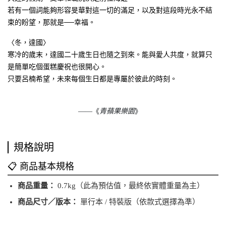
若有一個詞能夠形容旻華對這一切的滿足，以及對這段時光永不結
束的盼望，那就是──幸福。
〈冬，達國〉
寒冷的歲末，達國二十歲生日也隨之到來。能與愛人共度，就算只
是簡單吃個蛋糕慶祝也很開心。
只要呂楠希望，未來每個生日都是專屬於彼此的時刻。
——《
青蘋果樂園
》
規格說明
📋 商品基本規格
商品重量：
0.7kg（此為預估值，最終依實體重量為主）
商品尺寸／版本：
單行本 / 特裝版（依款式選擇為準）