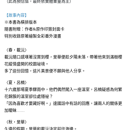
（此為預估值，最終依實體重量為主）
【故事內容】
※本書為橫排版本
隨書附贈：作者&原作印簽封面卡
特別收錄原著繪製全彩番外漫畫
〈春，載沅〉
載沅隨口感嘆著沒賞到櫻，旻華便趁夕陽未落，帶著他來到滿樹櫻
花縱情盛開的校園祕境。
多了這份回憶，這片美景便不願與他人分享。
〈夏，呂楠〉
十六歲那場夏季驟雨中，他們偶然闖入一座溫室，呂楠疑惑為何繁
花錦簇的溫室卻位處隱祕？
「因為喜歡才要藏好啊。」達國話中有話的回應，讓兩人的關係更
加曖昧……
〈秋，旻華〉
久違的假期，旻華和載沅決定前往海邊。